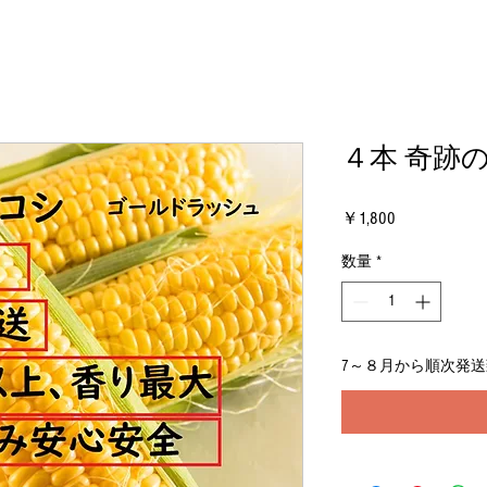
４本 奇跡
価
￥1,800
格
数量
*
7～８月から順次発