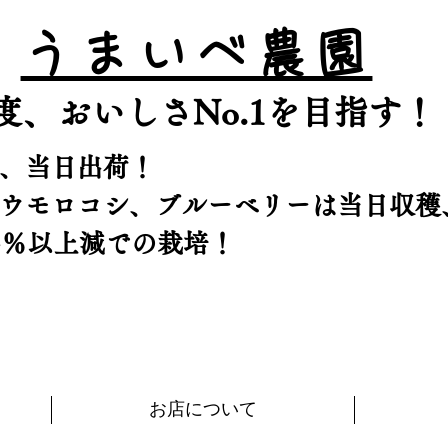
うまいべ農園
鮮度、おいしさNo.1を目指す！
、当日出荷！
トウモロコシ、ブルーベリーは当日収穫
5％以上減での栽培！
お店について