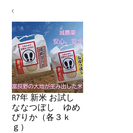
R7年 新米 お試し
ななつぼし ゆめ
ぴりか（各３ｋ
ｇ）