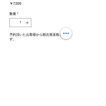
価
￥7,000
格
数量
*
予約頂いたお客様から順次発送致しま
す。
予約購入
ふんわりとしたお米を目指い
し、水管理を徹底的に行いまし
た。また、田んぼの周りの雑草
を丁寧に除去することで、従来
少なくとも２回から３回は農薬
を散布致しますが、当農園では
１回のみの農薬散布のみで米を
栽培しております。そのため、