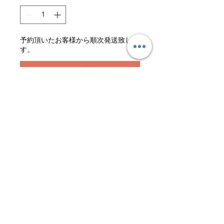
予約頂いたお客様から順次発送致しま
す。
予約購入
ふんわりとしたお米を目指い
し、水管理を徹底的に行いまし
た。また、田んぼの周りの雑草
を丁寧に除去することで、従来
少なくとも２回から３回は農薬
を散布致しますが、当農園では
１回のみの農薬散布のみで米を
栽培しております。そのため、
特別栽培で安心安全なお米とな
っております。