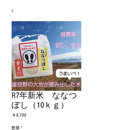
R7年新米 ななつ
ぼし（10ｋｇ）
価
￥8,700
格
数量
*