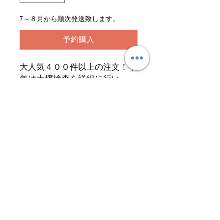
7～８月から順次発送致します。
予約購入
大人気４００件以上の注文！今
年は土壌検査を詳細に行い、
土、トウモロコシの成長に合わ
せて肥料設計を行いました。有
機アミノ酸や微量要素など、ど
この農園よりも肥料にこだわっ
ております。さらには栽培との
基本となる雑草の除去は農薬を
使わないため、手作業にて実施
しております。
さらには今年のトウモロコシは
メロンより甘く、さらには４０
０ｇ以上の大きさのトウモロコ