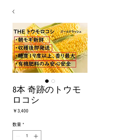
8本 奇跡のトウモ
ロコシ
価
￥3,400
格
数量
*