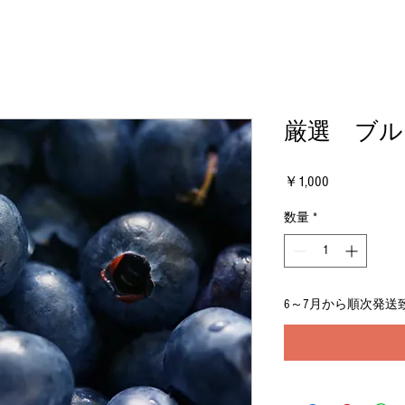
厳選 ブル
価
￥1,000
格
数量
*
6～7月から順次発送