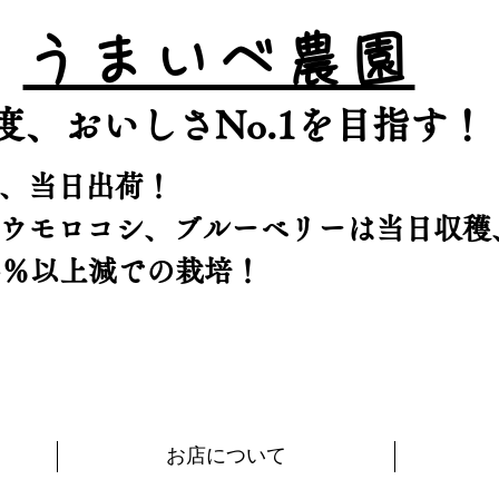
うまいべ農園
鮮度、おいしさNo.1を目指す！
、当日出荷！
トウモロコシ、ブルーベリーは当日収穫
5％以上減での栽培！
お店について