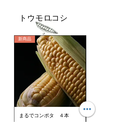
トウモロコシ
新商品
新商品
まるでコンポタ ４本
まるでコンポタ 8本
価格
価格
￥1,900
￥3,800
予約購入